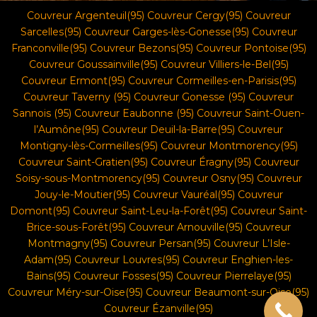
Couvreur Argenteuil(95)
Couvreur Cergy(95)
Couvreur
Sarcelles(95)
Couvreur Garges-lès-Gonesse(95)
Couvreur
Franconville(95)
Couvreur Bezons(95)
Couvreur Pontoise(95)
Couvreur Goussainville(95)
Couvreur Villiers-le-Bel(95)
Couvreur Ermont(95)
Couvreur Cormeilles-en-Parisis(95)
Couvreur Taverny (95)
Couvreur Gonesse (95)
Couvreur
Sannois (95)
Couvreur Eaubonne (95)
Couvreur Saint-Ouen-
l’Aumône(95)
Couvreur Deuil-la-Barre(95)
Couvreur
Montigny-lès-Cormeilles(95)
Couvreur Montmorency(95)
Couvreur Saint-Gratien(95)
Couvreur Éragny(95)
Couvreur
Soisy-sous-Montmorency(95)
Couvreur Osny(95)
Couvreur
Jouy-le-Moutier(95)
Couvreur Vauréal(95
)
Couvreur
Domont(95)
Couvreur Saint-Leu-la-Forêt(95)
Couvreur Saint-
Brice-sous-Forêt(95)
Couvreur Arnouville(95) Couvreur
Montmagny(95) Couvreur Persan(95) Couvreur L’Isle-
Adam(95) Couvreur Louvres(95) Couvreur Enghien-les-
Bains(95) Couvreur Fosses(95) Couvreur Pierrelaye(95)
Couvreur Méry-sur-Oise(95) Couvreur Beaumont-sur-Oise(95)
Couvreur Ézanville(95)