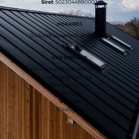
Siret
: 5023044880003
HORAIRES
Du lundi au samedi de 8h à 20h
NOS SERVICES
Couverture (tuile, zinc, ardoise)
Nettoyage toiture
Bardage façade
Peinture
Isolation
Gouttière