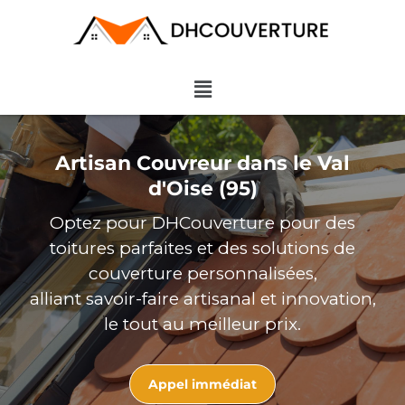
Aller
au
contenu
Menu
Artisan Couvreur dans le Val
d'Oise (95)
Optez pour DHCouverture pour des
toitures parfaites et des solutions de
couverture personnalisées,
alliant savoir-faire artisanal et innovation,
le tout au meilleur prix.
Appel immédiat