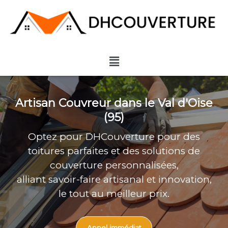
Aller
au
contenu
Menu
Artisan Couvreur dans le Val d'Oise
(95)
Optez pour DHCouverture pour des
toitures parfaites et des solutions de
couverture personnalisées,
alliant savoir-faire artisanal et innovation,
le tout au meilleur prix.
Appel immédiat