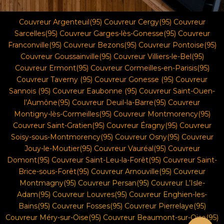
Couvreur Argenteuil(95)
Couvreur Cergy(95)
Couvreur
Sarcelles(95)
Couvreur Garges-lès-Gonesse(95)
Couvreur
Franconville(95)
Couvreur Bezons(95)
Couvreur Pontoise(95)
Couvreur Goussainville(95)
Couvreur Villiers-le-Bel(95)
Couvreur Ermont(95)
Couvreur Cormeilles-en-Parisis(95)
Couvreur Taverny (95)
Couvreur Gonesse (95)
Couvreur
Sannois (95)
Couvreur Eaubonne (95)
Couvreur Saint-Ouen-
l’Aumône(95)
Couvreur Deuil-la-Barre(95)
Couvreur
Montigny-lès-Cormeilles(95)
Couvreur Montmorency(95)
Couvreur Saint-Gratien(95)
Couvreur Éragny(95)
Couvreur
Soisy-sous-Montmorency(95)
Couvreur Osny(95)
Couvreur
Jouy-le-Moutier(95)
Couvreur Vauréal(95
)
Couvreur
Domont(95)
Couvreur Saint-Leu-la-Forêt(95)
Couvreur Saint-
Brice-sous-Forêt(95)
Couvreur Arnouville(95) Couvreur
Montmagny(95) Couvreur Persan(95) Couvreur L’Isle-
Adam(95) Couvreur Louvres(95) Couvreur Enghien-les-
Bains(95) Couvreur Fosses(95) Couvreur Pierrelaye(95)
Couvreur Méry-sur-Oise(95) Couvreur Beaumont-sur-Oise(95)