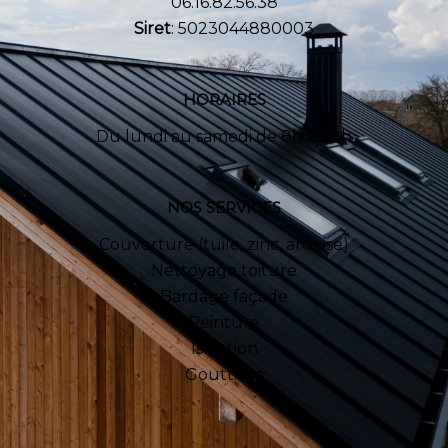
06.16.82.56.38
Siret
: 5023044880003
HORAIRES
Du lundi au samedi de 8h à 20h
NOS SERVICES
Couverture (tuile, zinc, ardoise)
Nettoyage toiture
Bardage façade
Peinture
Isolation
Gouttière