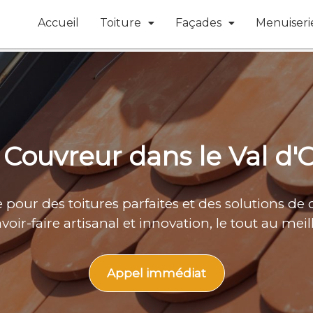
Accueil
Toiture
Façades
Menuiseri
 Couvreur dans le Val d'O
our des toitures parfaites et des solutions de 
avoir-faire artisanal et innovation, le tout au meil
Appel immédiat