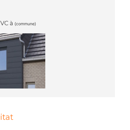
PVC à
{commune}
itat