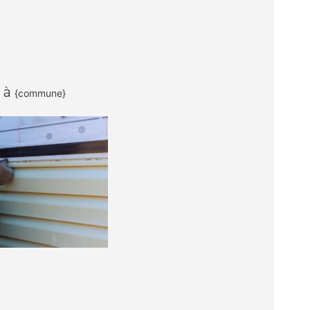
 à
{commune}