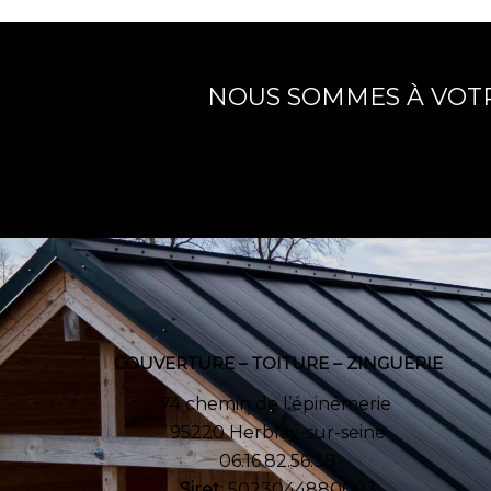
NOUS SOMMES À VOTR
COUVERTURE – TOITURE – ZINGUERIE
74 chemin de l’épinémerie
95220 Herblay-sur-seine
06.16.82.56.38
Siret
: 5023044880003