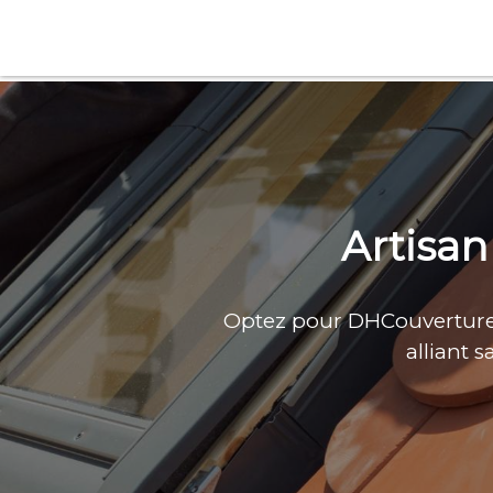
Aller
au
contenu
Artisan
Optez pour DHCouverture p
alliant s