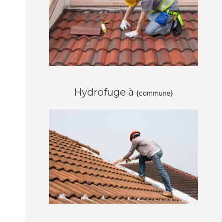
Hydrofuge à
{commune}