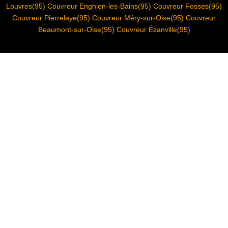
Louvres(95) Couvreur Enghien-les-Bains(95) Couvreur Fosses(95)
Couvreur Pierrelaye(95) Couvreur Méry-sur-Oise(95) Couvreur
Beaumont-sur-Oise(95) Couvreur Ézanville(95)