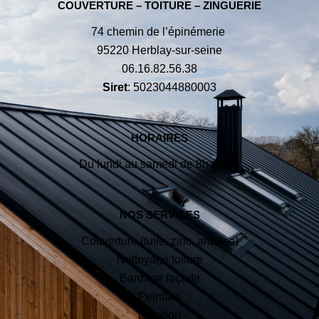
COUVERTURE – TOITURE – ZINGUERIE
74 chemin de l’épinémerie
95220 Herblay-sur-seine
06.16.82.56.38
Siret
: 5023044880003
HORAIRES
Du lundi au samedi de 8h à 20h
NOS SERVICES
Couverture (tuile, zinc, ardoise)
Nettoyage toiture
Bardage façade
Peinture
Isolation