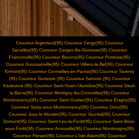
Gouttière
Couvreur Argenteuil(95)
Couvreur Cergy(95)
Couvreur
Sarcelles(95)
Couvreur Garges-lès-Gonesse(95)
Couvreur
Franconville(95)
Couvreur Bezons(95)
Couvreur Pontoise(95)
Couvreur Goussainville(95)
Couvreur Villiers-le-Bel(95)
Couvreur
Ermont(95)
Couvreur Cormeilles-en-Parisis(95)
Couvreur Taverny
(95)
Couvreur Gonesse (95)
Couvreur Sannois (95)
Couvreur
Eaubonne (95)
Couvreur Saint-Ouen-l’Aumône(95)
Couvreur Deuil-
la-Barre(95)
Couvreur Montigny-lès-Cormeilles(95)
Couvreur
Montmorency(95)
Couvreur Saint-Gratien(95)
Couvreur Éragny(95)
Couvreur Soisy-sous-Montmorency(95)
Couvreur Osny(95)
Couvreur Jouy-le-Moutier(95)
Couvreur Vauréal(95
)
Couvreur
Domont(95)
Couvreur Saint-Leu-la-Forêt(95)
Couvreur Saint-Brice-
sous-Forêt(95)
Couvreur Arnouville(95) Couvreur Montmagny(95)
Couvreur Persan(95) Couvreur L’Isle-Adam(95) Couvreur